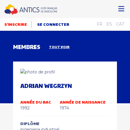
S'INSCRIRE
SE CONNECTER
FR
ES
CAT
MEMBRES
TOUT VOIR
ADRIAN WEGRZYN
ANNÉE DU BAC
ANNÉE DE NAISSANCE
1992
1974
DIPLÔME
ingenieria industrial