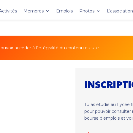
Activités
Membres
Emplois
Photos
L’associatio
uvoir accéder à l’intégralité du contenu du site.
INSCRIPT
Tu as étudié au Lycée 
pour pouvoir consulter n
bourse d’emplois et voi